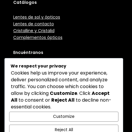
Catálogos
Lentes de sol y ópticos
Lentes de contacto
Cristalline y Cristalid
Complementos ópticos
Encuéntranos
We respect your privacy
+(506) 4070-0321
Cookies help us improve your experience,
Edificio EDICOL, 150 metros oeste de la Contraloría
deliver personalized content, and analyze
General de la República, San José, Costa Rica.
traffic. You can choose which cookies to
info@optisolucionesmba.com
allow by clicking
Customize
. Click
Accept
All
to consent or
Reject All
to decline non-
essential cookies.
Síguenos en redes sociales
Customize
Reject All