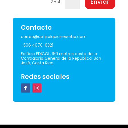
Enviar
=
2 + 4
Contacto
correo@optisolucionesmba.com
+506 4070-0321
Edificio EDICOL, 150 metros oeste de la
Contraloría General de la República, San
José, Costa Rica
Redes sociales